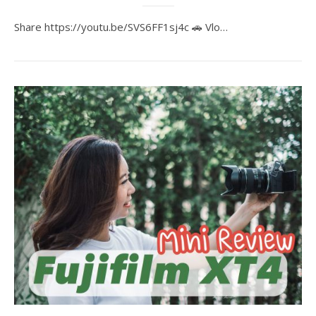
Share https://youtu.be/SVS6FF1sj4c 🚗 Vlo…