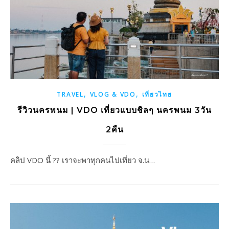
,
,
TRAVEL
VLOG & VDO
เที่ยวไทย
รีวิวนครพนม | VDO เที่ยวแบบชิลๆ นครพนม 3วัน
2คืน
คลิป VDO นี้ ?? เราจะพาทุกคนไปเที่ยว จ.น…