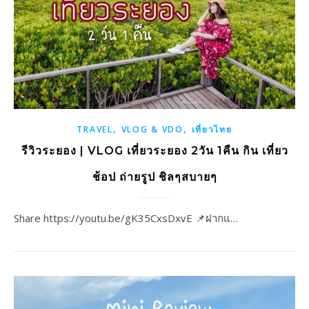
,
,
TRAVEL
VLOG & VDO
เที่ยวไทย
รีวิวระยอง | VLOG เที่ยวระยอง 2วัน 1คืน กิน เที่ยว
ช้อป ถ่ายรูป ชิลๆสบายๆ
Share https://youtu.be/gK35CxsDxvE 📌ฝากแ…