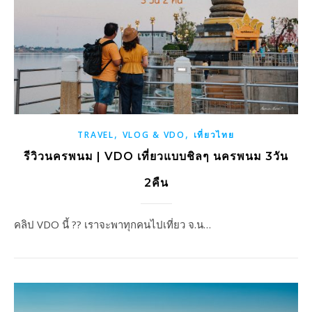
,
,
TRAVEL
VLOG & VDO
เที่ยวไทย
รีวิวนครพนม | VDO เที่ยวแบบชิลๆ นครพนม 3วัน
2คืน
คลิป VDO นี้ ?? เราจะพาทุกคนไปเที่ยว จ.น…