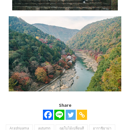
Share
Arashiyama
autumn
ฤดูใบไม้เปลี่ยนสี
อาราชิยาม่า