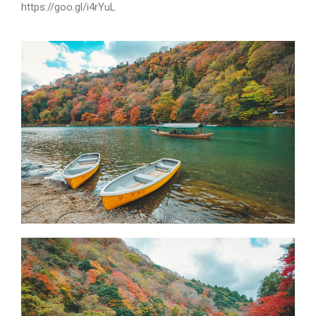
https://goo.gl/i4rYuL