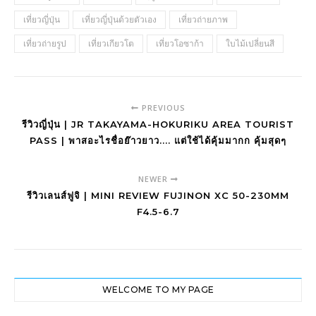
เที่ยวญี่ปุ่น
เที่ยวญี่ปุ่นด้วยตัวเอง
เที่ยวถ่ายภาพ
เที่ยวถ่ายรูป
เที่ยวเกียวโต
เที่ยวโอซาก้า
ใบไม้เปลี่ยนสี
PREVIOUS
รีวิวญี่ปุ่น | JR TAKAYAMA-HOKURIKU AREA TOURIST
PASS | พาสอะไรชื่อย๊าวยาว.... แต่ใช้ได้คุ้มมากก คุ้มสุดๆ
NEWER
รีวิวเลนส์ฟูจิ | MINI REVIEW FUJINON XC 50-230MM
F4.5-6.7
WELCOME TO MY PAGE