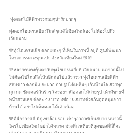
ทุ่งดอกไม้สีฟ้าทรงกลมๆน่ารักมากๆ
ทุ่งดอกไฮเดรนเยีย มีใกล้ๆแค่นี่เชียงใหม่เอง ไม่ต้องไปถึง
เวียดนาม
💙
ทุ่งไฮเดรนเยีย ดอกเยอะๆ ที่เห็นในภาพนี้ อยู่ที่ ศูนย์พัฒนา
โครงการหลวงขุนแปะ จังหวัดเชียงใหม่
🌸
🌸
💜
หลายคนคงคุ้นตากับทุ่งไฮเดรนเยียที่ เวียดนาม แต่จากนี้ไป
ไม่ต้องไปไกลถึงโน้นอีกต่อไปแล้ววววว ทุ่งไฮเดรนเยียสีฟ้า
สลับขาว ดอกมีเยอะมาก ถ่ายรูปได้เพลินๆ เกินห้ามใจ สวยทุก
มุม กด ชัตเตอร์กันรัวๆ ใครอยากถือดอกไม้ถ่ายรูป เค้ามีขายที่
หน้าสวนเลย ช่อละ 40 บาท 3ช่อ 100บาทช่วยกันอุดหนุนชาว
บ้านได้ อย่าไปเด็ดดอกไม้เค้าเน้ออ
💙
ที่นี่อากาศดี มีภูเขาล้อมรอบ เช้าๆอากาศเย็นสบาย หนาวนี้
ใครไปเชียงใหม่ อย่าได้พลาด ช่วงที่น่าเที่ยวที่สุดของที่นี่ก็จะ