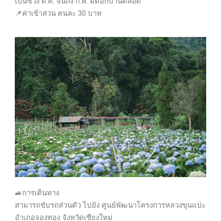
เป็นช่วง ต.ค. จนถึง ก.พ. มีดอกบานตลอด
📌
ค่าเข้าสวน คนละ 30 บาท
🚙
การเดินทาง
สามารถขับรถส่วนตัว ไปยัง ศูนย์พัฒนาโครงการหลวงขุนแปะ
อำเภอจองทอง จังหวัดเชียงใหม่