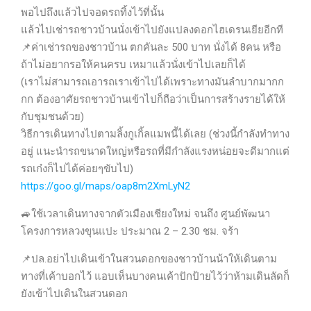
พอไปถึงแล้วไปจอดรถทิ้งไว้ที่นั้น
แล้วไปเช่ารถชาวบ้านนั่งเข้าไปยังแปลงดอกไฮเดรนเยียอีกที
📌
ค่าเช่ารถของชาวบ้าน ตกคันละ 500 บาท นั่งได้ 8คน หรือ
ถ้าไม่อยากรอให้คนครบ เหมาแล้วนั่งเข้าไปเลยก็ได้
(เราไม่สามารถเอารถเราเข้าไปได้เพราะทางมันลำบากมากก
กก ต้องอาศัยรถชาวบ้านเข้าไปก็ถือว่าเป็นการสร้างรายได้ให้
กับชุมชนด้วย)
วิธีการเดินทางไปตามลิ้งกูเกิ้ลแมพนี้ได้เลย (ช่วงนี้กำลังทำทาง
อยู่ แนะนำรถขนาดใหญ่หรือรถที่มีกำลังแรงหน่อยจะดีมากแต่
รถเก๋งก็ไปได้ค่อยๆขับไป)
https://goo.gl/maps/oap8m2XmLyN2
🚙
ใช้เวลาเดินทางจากตัวเมืองเชียงใหม่ จนถึง ศูนย์พัฒนา
โครงการหลวงขุนแปะ ประมาณ 2 – 2.30 ชม. จร้า
📌
ปล.อย่าไปเดินเข้าในสวนดอกของชาวบ้านน้าให้เดินตาม
ทางที่เค้าบอกไว้ แอบเห็นบางคนเค้าปักป้ายไว้ว่าห้ามเดินลัดก็
ยังเข้าไปเดินในสวนดอก