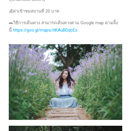
💰
ค่าเข้าชมสถานที่ 20 บาท
🚗
วิธีการเดินทาง สามารถเดินทางตาม Google map ตามลิ้ง
นี้
https://goo.gl/maps/itKAuBDqcEs