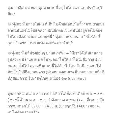
ทุ่งดอกสีม่วงสวยสะดุดตาแบบนี้ อยู่ไม่ไกลเลยแค่ ปราจีนบุรี
นี่เอง
💜 ทุ่งดอกไม้สวยในฝัน ที่เต็มไปด้วยดอกไม้พลิ้วๆตามสายลม
จากนี้มันคงไม่ใช่แค่ความฝันอีกต่อไปแต่มันมีอยู่จริงไม่ต้อง
ไปไกลถึงเมืองนอกแต่อยู่ที่นี้ ” ทุ่งดอกหงอนนาค ” ที่ไร่ศักดิ์
สุภา รีสอร์ท แก่งหินเพิง จังหวัดปราจีนบุรี
💜ทุ่งดอกไม้สีม่วงอ่อนๆ บานสะพรั่ง ~~ให้เราได้เดินเล่นถ่าย
รูปสวยๆ มีร้านกาแฟ☕️ริมทุ่งดอกไม้ให้เราได้นั่งดื่มกาแฟไป
ชมดอกไม้ไป ความฟินแบบนี้ไม่ต้องไปไกลถึงเมืองนอก ไม่
ต้องไปใกล้ถึงภูสอยดาว (ทุ่งดอกหงอนนาคมีบานสวยงามอีกที่
ที่ภูสอยดาว) ไปง่ายๆใกล้แค่นี้เอง
จังหวัดปราจีนบุรี
ทุ่งดอกหงอนนาค สามารถไปเที่ยวได้ตั้งแต่ เดือน ต.ค. – ธ.ค.
( ช่วงนี้ เดือน ต.ค. – พ.ย. กำลังบานสวยงาม ) เวลาที่เหมาะกับ
การชมดอกไม้ 07.00 – 14.00 น. (บ่ายๆหลัง 14.00 น.ดอกจะ
หุบไม่ค่อยสวยแล้ว)