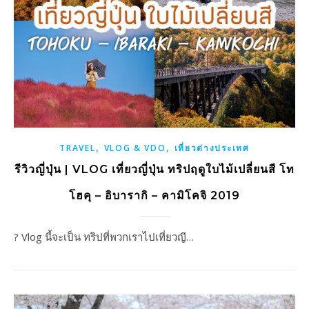
,
,
TRAVEL
VLOG & VDO
เที่ยวต่างประเทศ
รีวิวญี่ปุ่น | VLOG เที่ยวญี่ปุ่น ทริปฤดูใบไม้เปลี่ยนสี โท
โฮคุ – อิบารากิ – คามิโคจิ 2019
? Vlog นี้จะเป็น ทริปที่พวกเราไปเที่ยวญี…