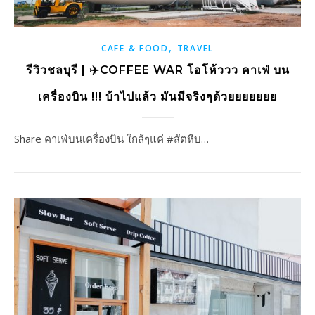
,
CAFE & FOOD
TRAVEL
รีวิวชลบุรี | ✈️COFFEE WAR โอโห้ววว คาเฟ่ บน
เครื่องบิน !!! บ้าไปแล้ว มันมีจริงๆด้วยยยยยยย
Share คาเฟ่บนเครื่องบิน ใกล้ๆแค่ #สัตหีบ…