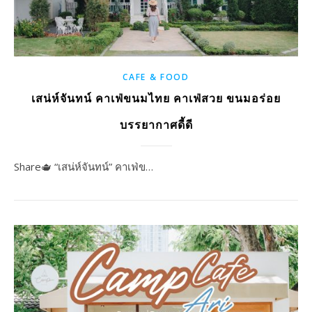
CAFE & FOOD
เสน่ห์จันทน์ คาเฟ่ขนมไทย คาเฟ่สวย ขนมอร่อย
บรรยากาศดี้ดี
Share🫖 “เสน่ห์จันทน์” คาเฟ่ข…