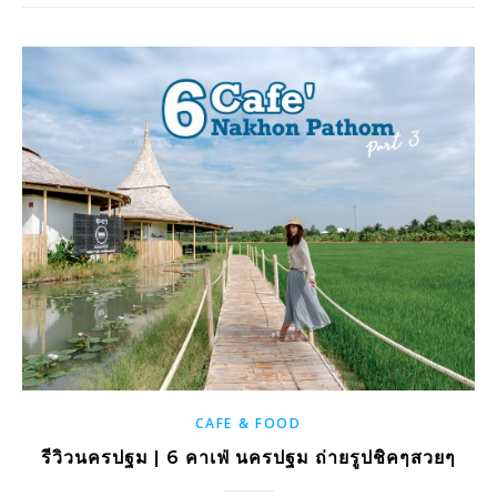
CAFE & FOOD
รีวิวนครปฐม | 6 คาเฟ่ นครปฐม ถ่ายรูปชิคๆสวยๆ