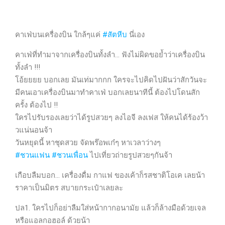
คาเฟ่บนเครื่องบิน ใกล้ๆแค่
#
สัตหีบ
นี่เอง
คาเฟ่ที่ทำมาจากเครื่องบินทั้งลำ… ฟังไม่ผิดขอย้ำว่าเครื่องบิน
ทั้งลำ !!!
โอ้ยยยย บอกเลย มันเท่มากกก ใครจะไปคิดไปฝันว่าสักวันจะ
มีคนเอาเครื่องบินมาทำคาเฟ่ บอกเลยนาทีนี้ ต้องไปโดนสัก
ครั้ง ต้องไป !!
ใครไปรับรองเลยว่าได้รูปสวยๆ ลงไอจี ลงเฟส ให้คนได้ร้องว้า
วแน่นอนจ้า
วันหยุดนี้ หาชุดสวย จัดพร๊อพเก๋ๆ หาเวลาว่างๆ
#
ชวนแฟน
#
ชวนเพื่อน
ไปเที่ยวถ่ายรูปสวยๆกันจ้า
เกือบลืมบอก… เครื่องดื่ม กาแฟ ของเค้าก็รสชาติโอเค เลยน้า
ราคาเป็นมิตร สบายกระเป๋าเลยละ
ปล1. ใครไปก็อย่าลืมใส่หน้ากากอนามัย แล้วก็ล้างมือด้วยเจล
หรือแอลกอฮอล์ ด้วยน้า