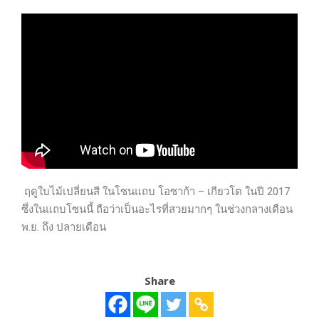
ฤดูใบไม้เปลี่ยนสี ในโซนแถบ โอซาก้า – เกียวโต ในปี 2017
ซึ่งในแถบโซนนี้ ถือว่าเป็นอะไรที่สวยมากๆ ในช่วงกลางเดือน
พ.ย. ถึง ปลายเดือน
Share