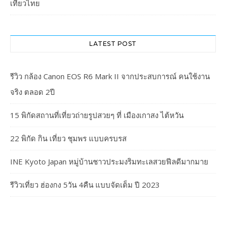
เที่ยวไทย
LATEST POST
รีวิว กล้อง Canon EOS R6 Mark II จากประสบการณ์ คนใช้งาน
จริง ตลอด 2ปี
15 พิกัดสถานที่เที่ยวถ่ายรูปสวยๆ ที่ เมืองเกาสง ไต้หวัน
22 พิกัด กิน เที่ยว ชุมพร แบบครบรส
INE Kyoto Japan หมู่บ้านชาวประมงริมทะเลสวยฟีลดีมากมาย
รีวิวเที่ยว ฮ่องกง 5วัน 4คืน แบบจัดเต็ม ปี 2023