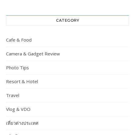
CATEGORY
Cafe & Food
Camera & Gadget Review
Photo Tips
Resort & Hotel
Travel
Vlog & VDO
เที่ยวต่างประเทศ