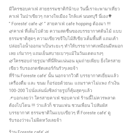
มีใครชอบคาเฟ่ สายธรรมชาติกัน้าบง วันนี้เราจะพามาเที่ยว
คาเฟ่ ในป่าเขียวๆ กลางใจเมือง ใกล้แค่ นนทบุรี นี่เอง
🌳
” Foreste’ cafe
🌿
” สายคาเฟ่ cafe hopping ต้องมา !!!
🌿
คาเฟ่ ที่เต็มไปด้วย ความสดชื่นของบรรยากาศต้นไม้ แบบ
ธรรมชาติสุดๆ ความเขียวขจีใบไม้สีเขียวเต็มพื้นที่ แถมเค้า
ปล่อยไอน้ำออกมาเป็นระยะๆ ทำให้บรรยากาศเหมือนมีหมอก
เลย เก๋มากๆ แถมเย็นสบายเบาๆแม้ในวันแดดแรงๆ
🌿
ใครชอบถ่ายรูปมาที่นี่ฟินแน่นอน มุมถ่ายเพียบ ยิ่งใครสาย
เขียว รับรองกดชัตเตอร์กันรัวๆเลยจ้า
ที่ร้าน Foreste cafe’ นั้น นอกจากวิวดี บรรยากาศเยี่ยมแล้ว
เครื่องดื่ม และ ขนม ก็อร่อยด้วยนะ แถมราคาไม่แพง กำเงิน
100-200 ไปนั่งเล่นนั่งชิลถ่ายรูปก็คุ้มสุดๆแล้ว
📌
บอกเลยว่า ใครสายคาเฟ่ ชอบคาเฟ่ ร้านนี้ไม่ควรพลาด
ต้องไปโดน !!! ว่าแล้วก็ ชวนแฟน ชวนเพื่อน ไปสัมผัส
บรรยากาศ ธรรมชาติในแบบเขียวๆ ที่ Foreste cafe’ ดู
รับรองว่าจะไม่ผิดหวังเลยจ้า
ร้าน Foreste cafe’
🌿