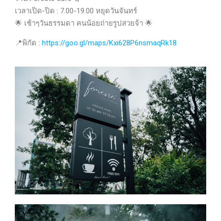
เวลาเปิด-ปิด : 7.00-19.00 หยุดวันจันทร์
🌟
เช้าๆวันธรรมดา คนน้อยถ่ายรูปสวยจ้า
🌟
📍
พิกัด :
https://goo.gl/maps/Kxi628P6nsmaqRk18